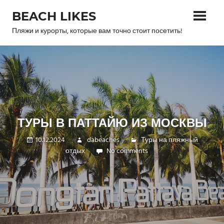
Skip
BEACH LIKES
to
content
Пляжи и курорты, которые вам точно стоит посетить!
ТУРЫ В ПАТТАЙЮ ИЗ МОСКВЫ
10.12.2024
dabeaches
Туры на пляжный
отдых
No comments