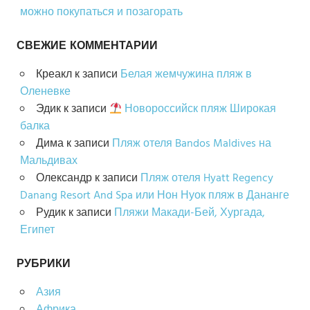
можно покупаться и позагорать
СВЕЖИЕ КОММЕНТАРИИ
Креакл
к записи
Белая жемчужина пляж в
Оленевке
Эдик
к записи
Новороссийск пляж Широкая
балка
Дима
к записи
Пляж отеля Bandos Maldives на
Мальдивах
Олександр
к записи
Пляж отеля Hyatt Regency
Danang Resort And Spa или Нон Нуок пляж в Дананге
Рудик
к записи
Пляжи Макади-Бей, Хургада,
Египет
РУБРИКИ
Азия