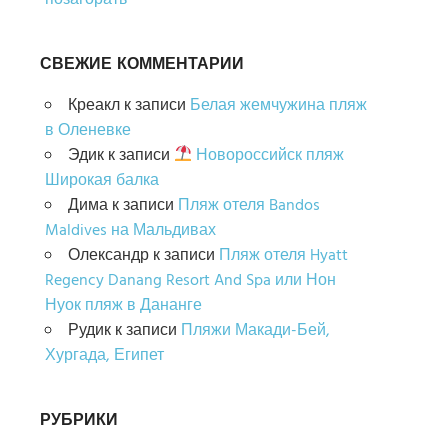
СВЕЖИЕ КОММЕНТАРИИ
Креакл
к записи
Белая жемчужина пляж
в Оленевке
Эдик
к записи
Новороссийск пляж
Широкая балка
Дима
к записи
Пляж отеля Bandos
Maldives на Мальдивах
Олександр
к записи
Пляж отеля Hyatt
Regency Danang Resort And Spa или Нон
Нуок пляж в Дананге
Рудик
к записи
Пляжи Макади-Бей,
Хургада, Египет
РУБРИКИ