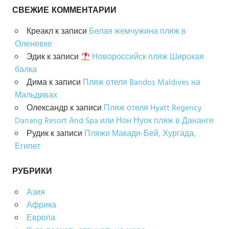
СВЕЖИЕ КОММЕНТАРИИ
Креакл
к записи
Белая жемчужина пляж в
Оленевке
Эдик
к записи
Новороссийск пляж Широкая
балка
Дима
к записи
Пляж отеля Bandos Maldives на
Мальдивах
Олександр
к записи
Пляж отеля Hyatt Regency
Danang Resort And Spa или Нон Нуок пляж в Дананге
Рудик
к записи
Пляжи Макади-Бей, Хургада,
Египет
РУБРИКИ
Азия
Африка
Европа