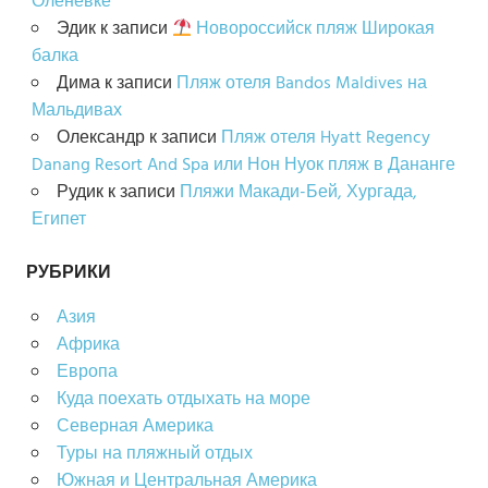
Оленевке
Эдик
к записи
Новороссийск пляж Широкая
балка
Дима
к записи
Пляж отеля Bandos Maldives на
Мальдивах
Олександр
к записи
Пляж отеля Hyatt Regency
Danang Resort And Spa или Нон Нуок пляж в Дананге
Рудик
к записи
Пляжи Макади-Бей, Хургада,
Египет
РУБРИКИ
Азия
Африка
Европа
Куда поехать отдыхать на море
Северная Америка
Туры на пляжный отдых
Южная и Центральная Америка