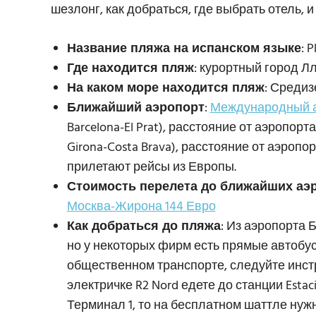
шезлонг, как добраться, где выбрать отель,
Название пляжа на испанском языке
: 
Где находится пляж
: курортный город Л
На каком море находится пляж
: Среди
Ближайший аэропорт
:
Международный а
Barcelona-El Prat), расстояние от аэропорт
Girona-Costa Brava), расстояние от аэроп
прилетают рейсы из Европы.
Стоимость перелета до ближайших аэ
Москва-Жирона 144 Евро
Как добраться до пляжа
: Из аэропорта 
но у некоторых фирм есть прямые автобус
общественном транспорте, следуйте инст
электричке R2 Nord едете до станции Estac
Терминал 1, то на бесплатном шаттле нуж