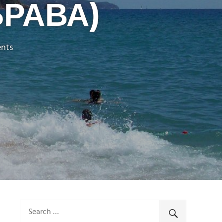
БРАВА)
nts