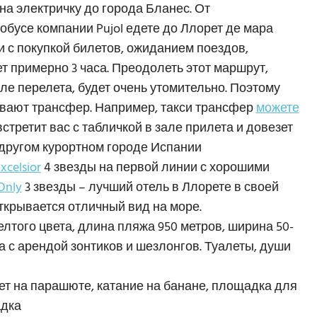
 на электричку до города Бланес. От
бусе компании Pujol едете до Ллорет де мара
ти с покупкой билетов, ожиданием поездов,
 примерно 3 часа. Преодолеть этот маршрут,
сле перелета, будет очень утомительно. Поэтому
ывают трансфер. Например, такси трансфер
можете
встретит вас с табличкой в зале прилета и довезет
 другом курортном городе Испании
xcelsior
4 звезды на первой линии с хорошими
Only
3 звезды – лучший отель в Ллорете в своей
открывается отличный вид на море.
елтого цвета, длина пляжа 950 метров, ширина 50-
а с арендой зонтиков и шезлонгов. Туалеты, души
лет на парашюте, катание на банане, площадка для
адка