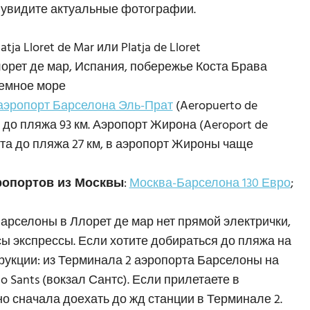
 и увидите актуальные фотографии.
Platja Lloret de Mar или Platja de Lloret
лорет де мар, Испания, побережье Коста Брава
земное море
эропорт Барселона Эль-Прат
(Aeropuerto de
а до пляжа 93 км. Аэропорт Жирона (Aeroport de
орта до пляжа 27 км, в аэропорт Жироны чаще
ропортов из Москвы
:
Москва-Барселона 130 Евро
;
Барселоны в Ллорет де мар нет прямой электрички,
ы экспрессы. Если хотите добираться до пляжа на
рукции: из Терминала 2 аэропорта Барселоны на
io Sants (вокзал Сантс). Если прилетаете в
но сначала доехать до жд станции в Терминале 2.