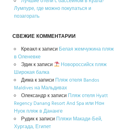
Лучшие отели с бассейном в Куала-
Лумпуре, где можно покупаться и
позагорать
СВЕЖИЕ КОММЕНТАРИИ
Креакл
к записи
Белая жемчужина пляж
в Оленевке
Эдик
к записи
Новороссийск пляж
Широкая балка
Дима
к записи
Пляж отеля Bandos
Maldives на Мальдивах
Олександр
к записи
Пляж отеля Hyatt
Regency Danang Resort And Spa или Нон
Нуок пляж в Дананге
Рудик
к записи
Пляжи Макади-Бей,
Хургада, Египет