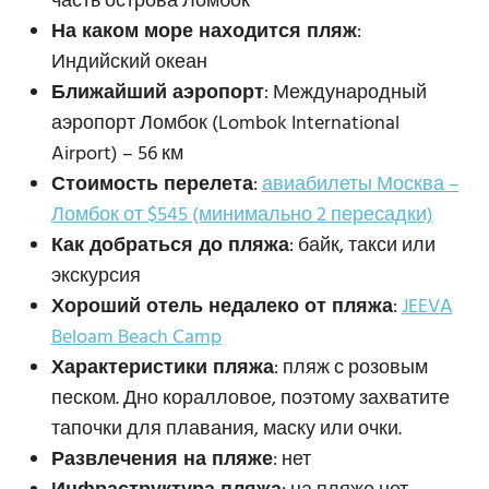
часть острова Ломбок
На каком море находится пляж
:
Индийский океан
Ближайший аэропорт
: Международный
аэропорт Ломбок (Lombok International
Airport) – 56 км
Стоимость перелета
:
авиабилеты Москва –
Ломбок от $545 (минимально 2 пересадки)
Как добраться до пляжа
: байк, такси или
экскурсия
Хороший отель недалеко от пляжа
:
JEEVA
Beloam Beach Camp
Характеристики пляжа
: пляж с розовым
песком. Дно коралловое, поэтому захватите
тапочки для плавания, маску или очки.
Развлечения на пляже
: нет