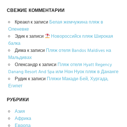
СВЕЖИЕ КОММЕНТАРИИ
Креакл
к записи
Белая жемчужина пляж в
Оленевке
Эдик
к записи
Новороссийск пляж Широкая
балка
Дима
к записи
Пляж отеля Bandos Maldives на
Мальдивах
Олександр
к записи
Пляж отеля Hyatt Regency
Danang Resort And Spa или Нон Нуок пляж в Дананге
Рудик
к записи
Пляжи Макади-Бей, Хургада,
Египет
РУБРИКИ
Азия
Африка
Европа