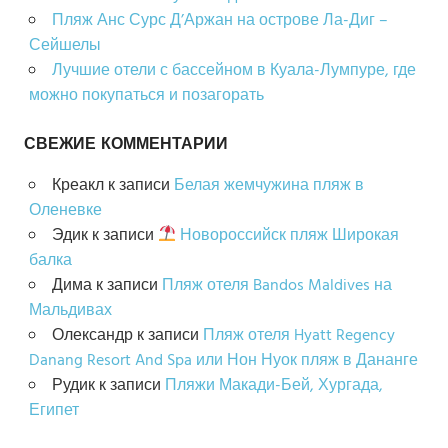
Пляж Анс Сурс Д’Аржан на острове Ла-Диг –
Сейшелы
Лучшие отели с бассейном в Куала-Лумпуре, где
можно покупаться и позагорать
СВЕЖИЕ КОММЕНТАРИИ
Креакл
к записи
Белая жемчужина пляж в
Оленевке
Эдик
к записи
Новороссийск пляж Широкая
балка
Дима
к записи
Пляж отеля Bandos Maldives на
Мальдивах
Олександр
к записи
Пляж отеля Hyatt Regency
Danang Resort And Spa или Нон Нуок пляж в Дананге
Рудик
к записи
Пляжи Макади-Бей, Хургада,
Египет