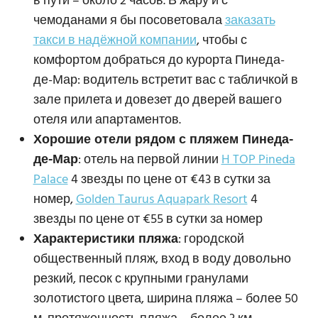
в пути – около 2 часов. В жару и с
чемоданами я бы посоветовала
заказать
такси в надёжной компании
, чтобы с
комфортом добраться до курорта Пинеда-
де-Мар: водитель встретит вас с табличкой в
зале прилета и довезет до дверей вашего
отеля или апартаментов.
Хорошие отели рядом с пляжем Пинеда-
де-Мар
: отель на первой линии
H TOP Pineda
Palace
4 звезды по цене от €43 в сутки за
номер,
Golden Taurus Aquapark Resort
4
звезды по цене от €55 в сутки за номер
Характеристики пляжа
: городской
общественный пляж, вход в воду довольно
резкий, песок с крупными гранулами
золотистого цвета, ширина пляжа – более 50