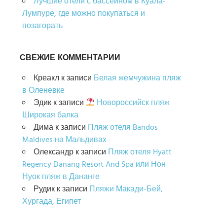
Лучшие отели с бассейном в Куала-
Лумпуре, где можно покупаться и
позагорать
СВЕЖИЕ КОММЕНТАРИИ
Креакл
к записи
Белая жемчужина пляж
в Оленевке
Эдик
к записи
Новороссийск пляж
Широкая балка
Дима
к записи
Пляж отеля Bandos
Maldives на Мальдивах
Олександр
к записи
Пляж отеля Hyatt
Regency Danang Resort And Spa или Нон
Нуок пляж в Дананге
Рудик
к записи
Пляжи Макади-Бей,
Хургада, Египет