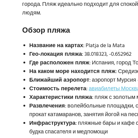
города. Пляж идеально подходит для спокой
людям.
Обзор пляжа
Название на картах
: Platja de la Mata
Гео-локация пляжа
: 38.018323, -0.652962
Где расположен пляж
: Испания, город Т
На каком море находится пляж
: Среди
Ближайший аэропорт
: аэропорт Мурсия 
Стоимость перелета
:
авиабилеты Москва
Характеристики пляжа
: пляж с золотым
Развлечения
: волейбольные площадки, 
прокат катамаранов, занятия йогой на пес
Инфраструктура
: пляжные бары и кафе с
будка спасателя и медпомощи