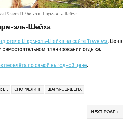
tel Sharm El Sheikh в Шарм-эль-Шейхе
Шарм-эль-Шейха
анд отеле Шарм-эль-Шейха на сайте Travelata
. Цена
ри самостоятельном планировании отдыха.
з перелёта по самой выгодной цене
.
ЛЯЖ
СНОРКЕЛИНГ
ШАРМ-ЭШ-ШЕЙХ
NEXT POST