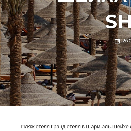
SH
26.
Пляж отеля Гранд отеля в Шарм-эль-Шейхе с