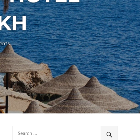
IKH
ents