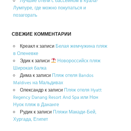
Лучшие отели с бассейном в Куала-
Лумпуре, где можно покупаться и
позагорать
СВЕЖИЕ КОММЕНТАРИИ
Креакл
к записи
Белая жемчужина пляж
в Оленевке
Эдик
к записи
Новороссийск пляж
Широкая балка
Дима
к записи
Пляж отеля Bandos
Maldives на Мальдивах
Олександр
к записи
Пляж отеля Hyatt
Regency Danang Resort And Spa или Нон
Нуок пляж в Дананге
Рудик
к записи
Пляжи Макади-Бей,
Хургада, Египет