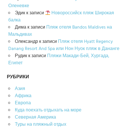
Оленевке
Эдик
к записи
Новороссийск пляж Широкая
балка
Дима
к записи
Пляж отеля Bandos Maldives на
Мальдивах
Олександр
к записи
Пляж отеля Hyatt Regency
Danang Resort And Spa или Нон Нуок пляж в Дананге
Рудик
к записи
Пляжи Макади-Бей, Хургада,
Египет
РУБРИКИ
Азия
Африка
Европа
Куда поехать отдыхать на море
Северная Америка
Туры на пляжный отдых