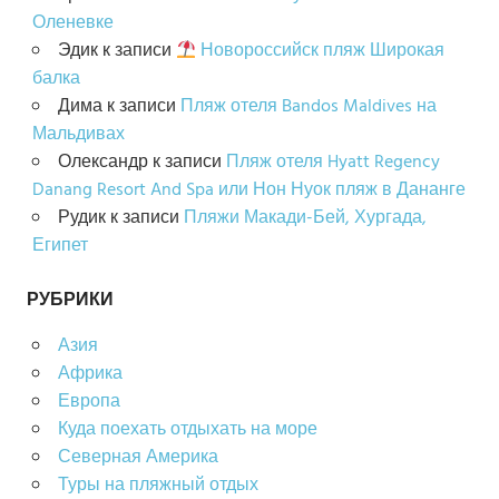
Оленевке
Эдик
к записи
Новороссийск пляж Широкая
балка
Дима
к записи
Пляж отеля Bandos Maldives на
Мальдивах
Олександр
к записи
Пляж отеля Hyatt Regency
Danang Resort And Spa или Нон Нуок пляж в Дананге
Рудик
к записи
Пляжи Макади-Бей, Хургада,
Египет
РУБРИКИ
Азия
Африка
Европа
Куда поехать отдыхать на море
Северная Америка
Туры на пляжный отдых