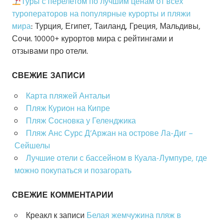
Туры с перелетом по лучшим ценам от всех
туроператоров на популярные курорты и пляжи
мира
: Турция, Египет, Таиланд, Греция, Мальдивы,
Сочи. 10000+ курортов мира с рейтингами и
отзывами про отели.
СВЕЖИЕ ЗАПИСИ
Карта пляжей Антальи
Пляж Курион на Кипре
Пляж Сосновка у Геленджика
Пляж Анс Сурс Д’Аржан на острове Ла-Диг –
Сейшелы
Лучшие отели с бассейном в Куала-Лумпуре, где
можно покупаться и позагорать
СВЕЖИЕ КОММЕНТАРИИ
Креакл
к записи
Белая жемчужина пляж в