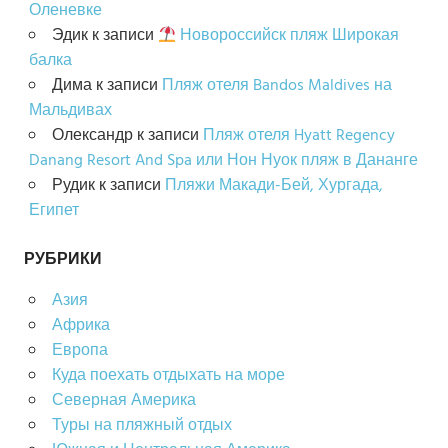
Оленевке
Эдик
к записи
Новороссийск пляж Широкая
балка
Дима
к записи
Пляж отеля Bandos Maldives на
Мальдивах
Олександр
к записи
Пляж отеля Hyatt Regency
Danang Resort And Spa или Нон Нуок пляж в Дананге
Рудик
к записи
Пляжи Макади-Бей, Хургада,
Египет
РУБРИКИ
Азия
Африка
Европа
Куда поехать отдыхать на море
Северная Америка
Туры на пляжный отдых